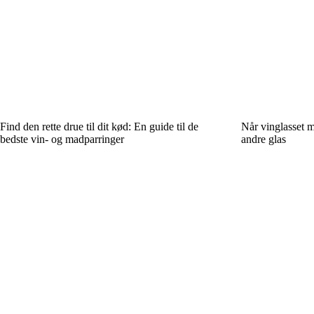
Find den rette drue til dit kød: En guide til de
Når vinglasset m
bedste vin- og madparringer
andre glas