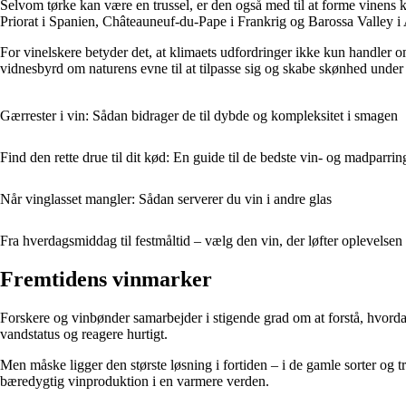
Selvom tørke kan være en trussel, er den også med til at forme vinens ka
Priorat i Spanien, Châteauneuf-du-Pape i Frankrig og Barossa Valley i 
For vinelskere betyder det, at klimaets udfordringer ikke kun handler
vidnesbyrd om naturens evne til at tilpasse sig og skabe skønhed under 
Gærrester i vin: Sådan bidrager de til dybde og kompleksitet i smagen
Find den rette drue til dit kød: En guide til de bedste vin- og madparrin
Når vinglasset mangler: Sådan serverer du vin i andre glas
Fra hverdagsmiddag til festmåltid – vælg den vin, der løfter oplevelsen
Fremtidens vinmarker
Forskere og vinbønder samarbejder i stigende grad om at forstå, hvorda
vandstatus og reagere hurtigt.
Men måske ligger den største løsning i fortiden – i de gamle sorter og
bæredygtig vinproduktion i en varmere verden.