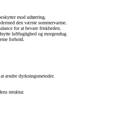
beskytter mod udtørring.
går dermed den værste sommervarme.
lance for at bevare friskheden.
udnytte luftfugtighed og morgendug.
reme forhold.
om at ændre dyrkningsmetoder.
ens struktur.