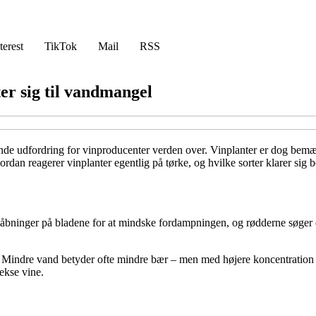
terest
TikTok
Mail
RSS
ter sig til vandmangel
ende udfordring for vinproducenter verden over. Vinplanter er dog bemæ
rdan reagerer vinplanter egentlig på tørke, og hvilke sorter klarer sig 
lteåbninger på bladene for at mindske fordampningen, og rødderne søger 
 Mindre vand betyder ofte mindre bær – men med højere koncentration af
ekse vine.