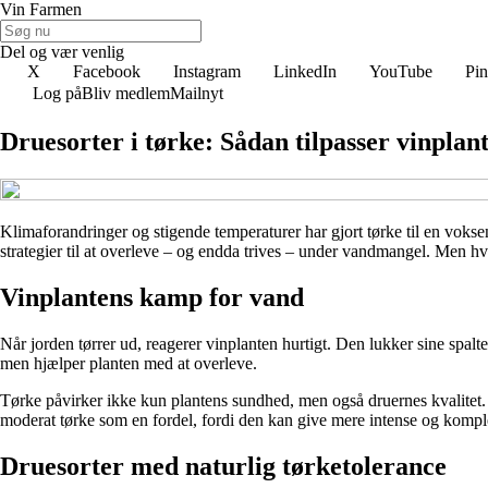
Vin Farmen
Del og vær venlig
X
Facebook
Instagram
LinkedIn
YouTube
Pin
Log på
Bliv medlem
Mailnyt
Druesorter i tørke: Sådan tilpasser vinplan
Klimaforandringer og stigende temperaturer har gjort tørke til en voks
strategier til at overleve – og endda trives – under vandmangel. Men hvo
Vinplantens kamp for vand
Når jorden tørrer ud, reagerer vinplanten hurtigt. Den lukker sine spa
men hjælper planten med at overleve.
Tørke påvirker ikke kun plantens sundhed, men også druernes kvalitet.
moderat tørke som en fordel, fordi den kan give mere intense og kompl
Druesorter med naturlig tørketolerance