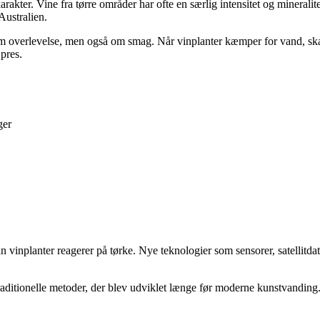
rakter. Vine fra tørre områder har ofte en særlig intensitet og mineralit
Australien.
 om overlevelse, men også om smag. Når vinplanter kæmper for vand, ska
pres.
ger
n vinplanter reagerer på tørke. Nye teknologier som sensorer, satellitd
 traditionelle metoder, der blev udviklet længe før moderne kunstvandin