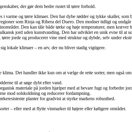
enskaber, der gør dem bedre rustet til tørre forhold.
es i varme og tørre klimaer. Den har dybe rødder og tykke skaller, som 
rre regioner som Rioja og Ribera del Duero. Den modner tidligt og und
nområder. Den kan tåle både tørke og høje temperaturer, men kræver ba
 vulkansk jord uden kunstvanding. Den har udviklet en unik evne til at 
de, tørre jorde og producerer vine med struktur og dybde, selv under ekst
ig lokale klimaer – en arv, der nu bliver stadig vigtigere.
rere klima. Det handler ikke kun om at vælge de rette sorter, men også 
dderne til at søge dybt efter vand.
ganisk materiale på jorden hjælper med at bevare fugt og forbedre jord
uerne mod solskoldning og reducerer fordampning.
rkeresistente planter for gradvist at styrke markens robusthed.
ter – eller med at flytte vinmarker til højere eller køligere områder.