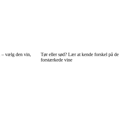
d – vælg den vin,
Tør eller sød? Lær at kende forskel på de
forstærkede vine