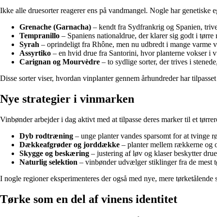
Ikke alle druesorter reagerer ens på vandmangel. Nogle har genetiske eg
Grenache (Garnacha)
– kendt fra Sydfrankrig og Spanien, triv
Tempranillo
– Spaniens nationaldrue, der klarer sig godt i tø
Syrah
– oprindeligt fra Rhône, men nu udbredt i mange varme vi
Assyrtiko
– en hvid drue fra Santorini, hvor planterne vokser i
Carignan og Mourvèdre
– to sydlige sorter, der trives i stene
Disse sorter viser, hvordan vinplanter gennem århundreder har tilpasset s
Nye strategier i vinmarken
Vinbønder arbejder i dag aktivt med at tilpasse deres marker til et tør
Dyb rodtræning
– unge planter vandes sparsomt for at tvinge rø
Dækkeafgrøder og jorddække
– planter mellem rækkerne og or
Skygge og beskæring
– justering af løv og klaser beskytter dr
Naturlig selektion
– vinbønder udvælger stiklinger fra de mest tø
I nogle regioner eksperimenteres der også med nye, mere tørketålende sor
Tørke som en del af vinens identitet