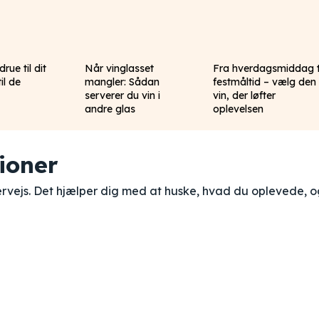
rue til dit
Når vinglasset
Fra hverdagsmiddag t
il de
mangler: Sådan
festmåltid – vælg den
serverer du vin i
vin, der løfter
andre glas
oplevelsen
ioner
ervejs. Det hjælper dig med at huske, hvad du oplevede, 