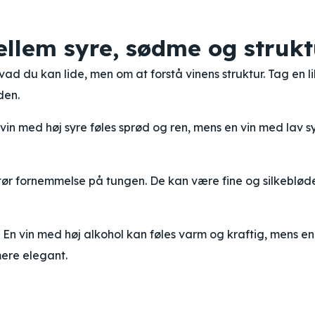
llem syre, sødme og strukt
d du kan lide, men om at forstå vinens struktur. Tag en li
den.
n vin med høj syre føles sprød og ren, mens en vin med lav s
n tør fornemmelse på tungen. De kan være fine og silkeblød
 En vin med høj alkohol kan føles varm og kraftig, mens en
mere elegant.