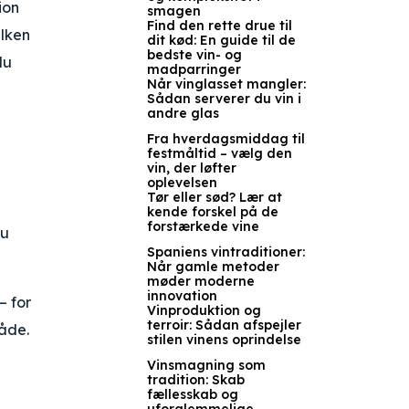
ion
smagen
Find den rette drue til
ilken
dit kød: En guide til de
bedste vin- og
du
madparringer
Når vinglasset mangler:
Sådan serverer du vin i
andre glas
Fra hverdagsmiddag til
festmåltid – vælg den
vin, der løfter
oplevelsen
Tør eller sød? Lær at
kende forskel på de
forstærkede vine
du
Spaniens vintraditioner:
Når gamle metoder
møder moderne
innovation
– for
Vinproduktion og
terroir: Sådan afspejler
måde.
stilen vinens oprindelse
Vinsmagning som
tradition: Skab
fællesskab og