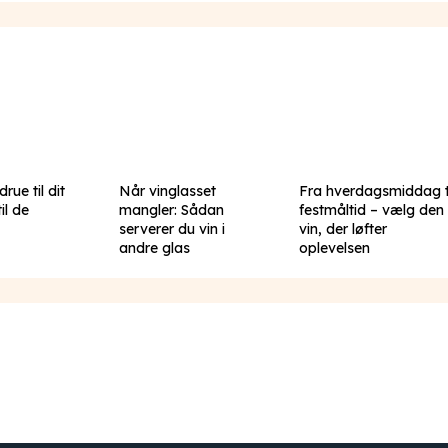
rue til dit
Når vinglasset
Fra hverdagsmiddag t
il de
mangler: Sådan
festmåltid – vælg den
serverer du vin i
vin, der løfter
andre glas
oplevelsen