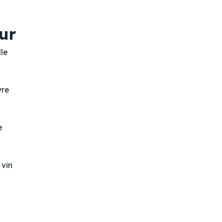
ur
lle
yre
e
 vin