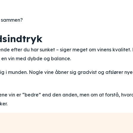
g sammen?
dsindtryk
de efter du har sunket – siger meget om vinens kvalitet.
 en vin med dybde og balance.
ig i munden. Nogle vine åbner sig gradvist og afslører nye
ene vin er “bedre” end den anden, men om at forstå, hvo
ker.