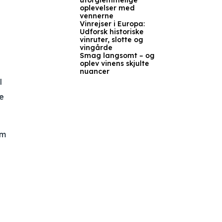
uforglemmelige
oplevelser med
vennerne
Vinrejser i Europa:
Udforsk historiske
vinruter, slotte og
vingårde
Smag langsomt – og
oplev vinens skjulte
nuancer
l
re
om