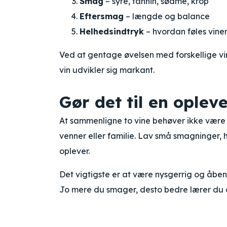
Smag
– syre, tannin, sødme, krop
Eftersmag
– længde og balance
Helhedsindtryk
– hvordan føles vine
Ved at gentage øvelsen med forskellige vine
vin udvikler sig markant.
Gør det til en opleve
At sammenligne to vine behøver ikke være 
venner eller familie. Lav små smagninger, h
oplever.
Det vigtigste er at være nysgerrig og åben.
Jo mere du smager, desto bedre lærer du a