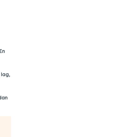
 En
 lag,
rdan