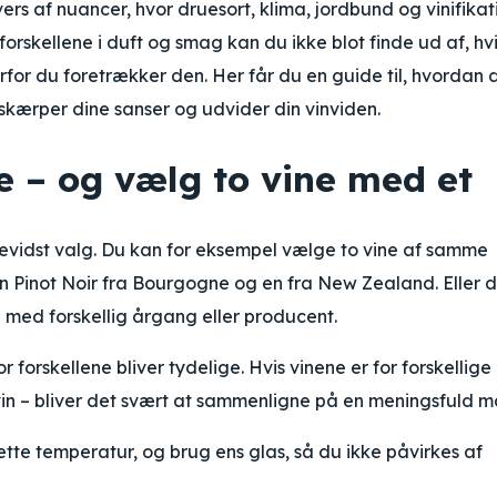
rs af nuancer, hvor druesort, klima, jordbund og vinifikat
forskellene i duft og smag kan du ikke blot finde ud af, hv
rfor du foretrækker den. Her får du en guide til, hvordan 
kærper dine sanser og udvider din vinviden.
 – og vælg to vine med et
vidst valg. Du kan for eksempel vælge to vine af samme
en Pinot Noir fra Bourgogne og en fra New Zealand. Eller 
med forskellig årgang eller producent.
forskellene bliver tydelige. Hvis vinene er for forskellige 
vin – bliver det svært at sammenligne på en meningsfuld 
ette temperatur, og brug ens glas, så du ikke påvirkes af