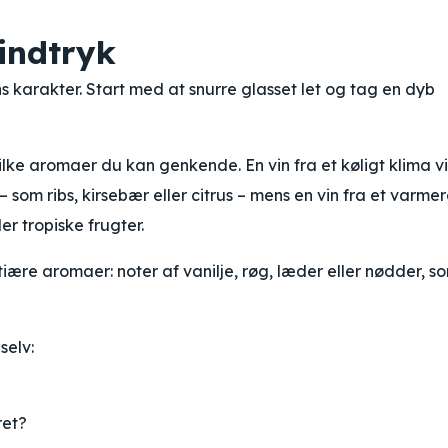
 indtryk
ns karakter. Start med at snurre glasset let og tag en dyb
ilke aromaer du kan genkende. En vin fra et køligt klima vi
 som ribs, kirsebær eller citrus – mens en vin fra et varme
r tropiske frugter.
ære aromaer: noter af vanilje, røg, læder eller nødder, s
selv:
ret?